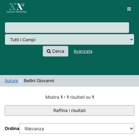
Mostra
Salta al contenuto
1 - 1
risultati su
1
VuFind
Tog
navig
Cerca
Avanzata
Autore
Bellini Giovanni
Risultati della ricerca -
Mostra
1 - 1
risultati su
1
Bellini Giovanni
Raffina i risultati
Ordina