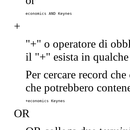
or
economics AND Keynes
+
"+" o operatore di obb
il "+" esista in qualch
Per cercare record ch
che potrebbero contene
+economics Keynes
OR