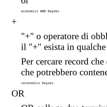
or
economics AND Keynes
+
"+" o operatore di obb
il "+" esista in qualch
Per cercare record ch
che potrebbero contene
+economics Keynes
OR