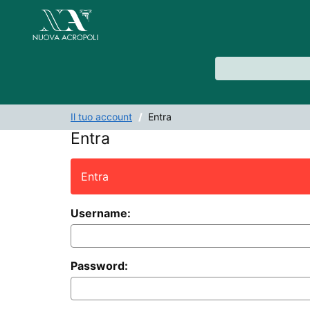
Salta al contenuto
VuFind
Il tuo account
Entra
Entra
Entra
Username:
Password: