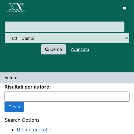
Salta al contenuto
VuFind
Tog
navig
Cerca
Avanzata
Autore
Risultati per autore:
Search Options
Ultime ricerche