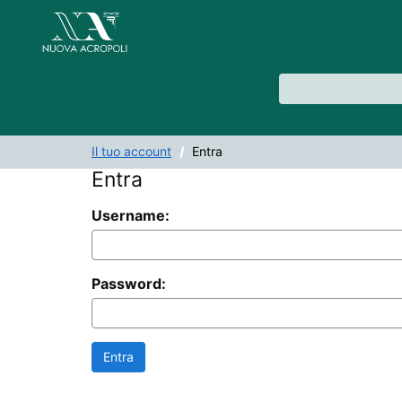
Salta al contenuto
VuFind
Il tuo account
Entra
Entra
Username:
Password: