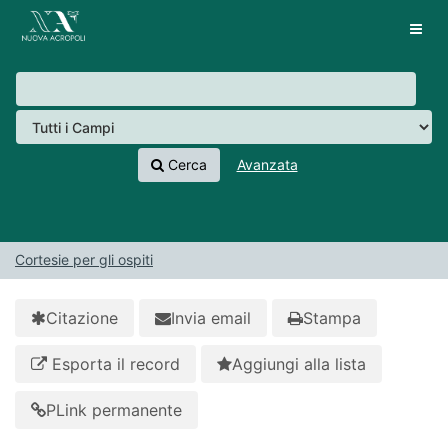
Salta al contenuto
VuFind
Tog
navig
Cerca
Avanzata
Cortesie per gli ospiti
Citazione
Invia email
Stampa
Esporta il record
Aggiungi alla lista
PLink permanente