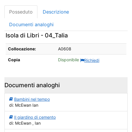
Posseduto
Descrizione
Documenti analoghi
Isola di Libri - 04_Talia
Dettagli sul posseduto da Isola di Libri - 04_Talia
Collocazione:
A0608
Copia
Disponibile
Richiedi
Documenti analoghi
Bambini nel tempo
di: McEwan Ian
Il giardino di cemento
di: McEwan , Ian