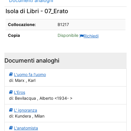
Documenti analoghi
Isola di Libri - 07_Erato
Dettagli sul posseduto da Isola di Libri - 07_Erato
Collocazione:
B1217
Copia
Disponibile
Richiedi
Documenti analoghi
L'uomo fa l'uomo
di: Marx , Karl
L'Eros
di: Bevilacqua , Alberto <1934- >
L' ignoranza
di: Kundera , Milan
L'anatomista