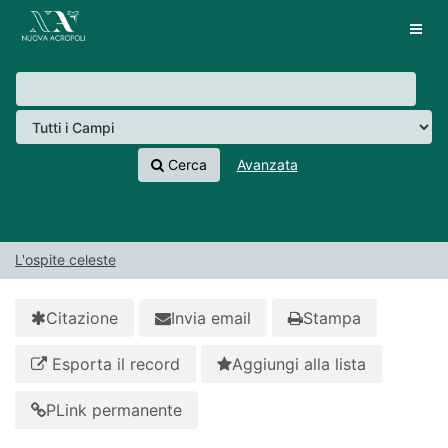
Salta al contenuto
VuFind
Tog
navig
Cerca
Avanzata
L'ospite celeste
Citazione
Invia email
Stampa
Esporta il record
Aggiungi alla lista
PLink permanente