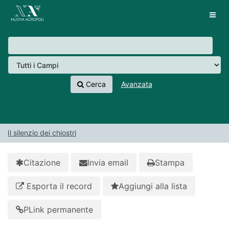
Salta al contenuto
VuFind
Tog
navig
Cerca
Avanzata
Il silenzio dei chiostri
Citazione
Invia email
Stampa
Esporta il record
Aggiungi alla lista
PLink permanente