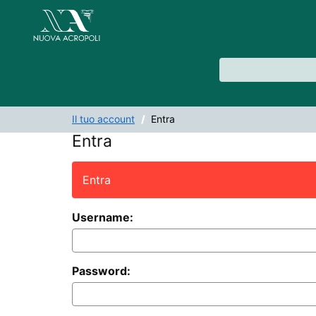
Salta al contenuto
VuFind
Il tuo account
Entra
Entra
Entra
Username:
Password: