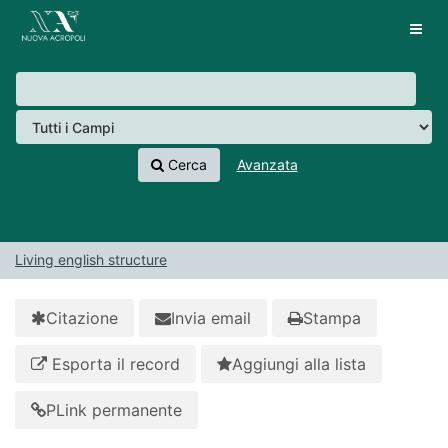
Salta al contenuto
VuFind
Tog
navig
Cerca
Avanzata
Living english structure
Citazione
Invia email
Stampa
Esporta il record
Aggiungi alla lista
PLink permanente