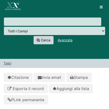
Salta al contenuto
VuFind
Tog
navig
Cerca
Avanzata
Taipi
Citazione
Invia email
Stampa
Esporta il record
Aggiungi alla lista
PLink permanente