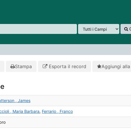
C
Stampa
Esporta il record
Aggiungi alla 
se
tterson , James
ccioli , Maria Barbara
,
Ferrario , Franco
bro