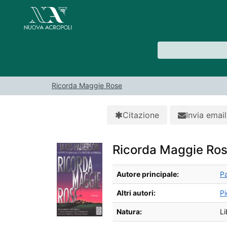
Salta al contenuto
VuFind
Ricorda Maggie Rose
Citazione
Invia email
Ricorda Maggie Ro
Dettagli Bibliografici
Autore principale:
Pa
Altri autori:
Pi
Natura:
Li