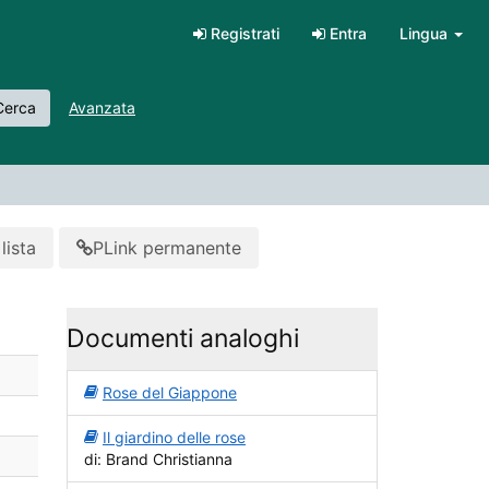
Registrati
Entra
Lingua
erca
Avanzata
lista
PLink permanente
Documenti analoghi
Rose del Giappone
Il giardino delle rose
di: Brand Christianna