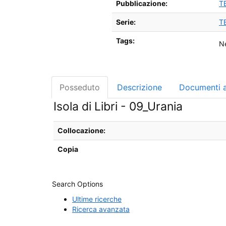
Pubblicazione:
T
Serie:
T
Tags:
Ne
Posseduto
Descrizione
Documenti a
Isola di Libri - 09_Urania
Dettagli sul posseduto da Isola di Libri - 09_Urania
Collocazione:
Copia
Search Options
Ultime ricerche
Ricerca avanzata