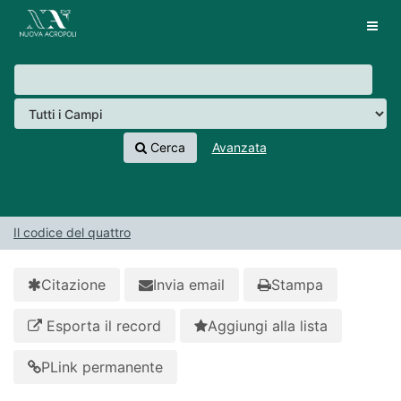
Salta al contenuto
VuFind
Tog
navig
Cerca
Avanzata
Il codice del quattro
Citazione
Invia email
Stampa
Esporta il record
Aggiungi alla lista
PLink permanente