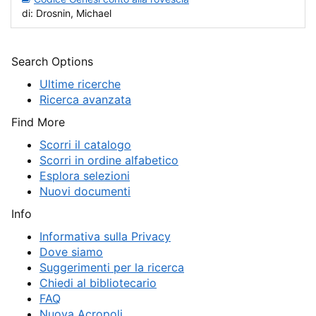
di: Drosnin, Michael
Search Options
Ultime ricerche
Ricerca avanzata
Find More
Scorri il catalogo
Scorri in ordine alfabetico
Esplora selezioni
Nuovi documenti
Info
Informativa sulla Privacy
Dove siamo
Suggerimenti per la ricerca
Chiedi al bibliotecario
FAQ
Nuova Acropoli