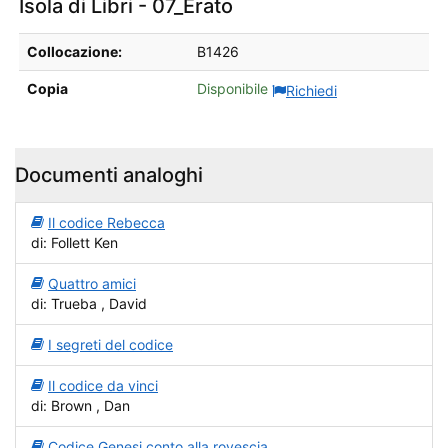
Isola di Libri - 07_Erato
Dettagli sul posseduto da Isola di Libri - 07_Erato
Collocazione:
B1426
Copia
Disponibile
Richiedi
Documenti analoghi
Il codice Rebecca
di: Follett Ken
Quattro amici
di: Trueba , David
I segreti del codice
Il codice da vinci
di: Brown , Dan
Codice Genesi conto alla rovescia